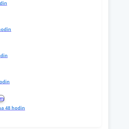
odin
hodin
odin
hodin
na 48 hodin