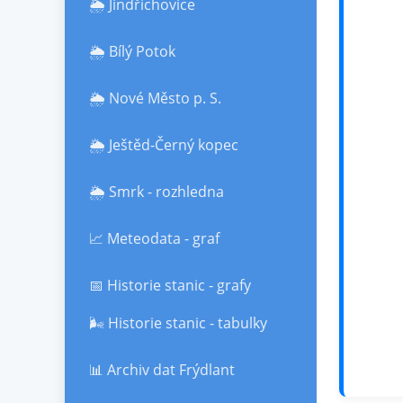
🌦️ Jindřichovice
🌦️ Bílý Potok
🌦️ Nové Město p. S.
🌦️ Ještěd-Černý kopec
🌦️ Smrk - rozhledna
📈 Meteodata - graf
📅 Historie stanic - grafy
🌬️ Historie stanic - tabulky
📊 Archiv dat Frýdlant