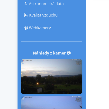
🔭 Astronomická data
🌬️ Kvalita vzduchu
📹 Webkamery
Náhledy z kamer 📷