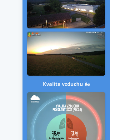
Kvalita vzduchu 🌬️