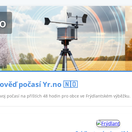
ko
ověď počasí Yr.no 🇳🇴
ývoj počasí na příštích 48 hodin pro obce ve Frýdlantském výběžku.