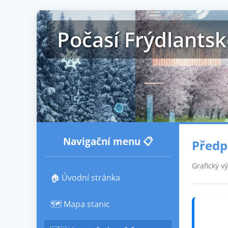
Počasí Frýdlants
Navigační menu 📋
Předp
Grafický v
🏠 Úvodní stránka
🗺️ Mapa stanic