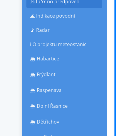
🇳🇴 Yr.no předpověď
🌊 Indikace povodní
📡 Radar
ℹ️ O projektu meteostanic
🌦️ Habartice
🌦️ Frýdlant
🌦️ Raspenava
🌦️ Dolní Řasnice
🌦️ Dětřichov